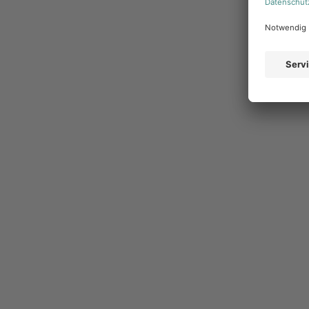
Was modernes Deal
auszeichnet
Digital first, aber nicht digital only.
Lokale Suchmas
Geo-Targeting, Google Business Profile: All das sind 
sichtbar zu bleiben. Gleichzeitig bleibt Print in vie
Marketing verbindet beide Welten.
Datengetriebene Lokalisierung.
Wer weiß, wo Kund
nachgefragt werden und wie die Wettbewerbssituation
Kampagnenpaketen unterstützen, anstatt allen diese
Schnelligkeit als Wettbewerbsvorteil.
Ein lokales A
Abstimmung angeboten werden kann, hat seinen Mome
schnell auf Marktchancen zu reagieren.