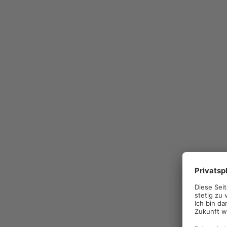
individualisierbaren Kampagnen, in denen Händler aus
anpassen können, während das Corporate Design ko
Skalierung vs. Individualisierung
Ein Unternehmen mit einem kleinen Händlernetzwerk 
noch manuell betreuen. E-Mails, Excel-Listen und Ei
Eine Dealer Marketing Plattform schafft eine Self Ser
Marketingmaterialien eigenständig abrufen, individua
Marketingzentrale wird dadurch entlastet, während gl
steigt.
Sichtbarkeit vs. Kontrolle
Für die Marketingzentrale bleibt häufig intranspar
tatsächlich umgesetzt werden. Ohne verlässliche Dat
Kampagnen oder Marketingmaterialien genutzt werd
werden.