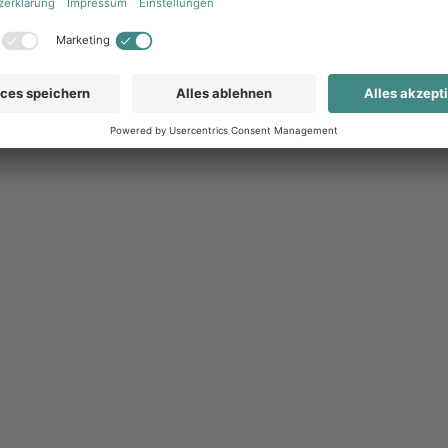
er Marketing
chinenwerbung, Social-Media-Kampagnen mit
Kanäle, die Händler heute bespielen müssen, um
len Branchen und Regionen relevant. Gutes Dealer
en wohnen, welche Produkte in welchen Regionen
 vor Ort ist, kann Händler gezielt mit passenden
lben Maßnahmen bereitzustellen.
ngebot, das erst nach drei Wochen interner
nt verpasst. Händler benötigen die Möglichkeit,