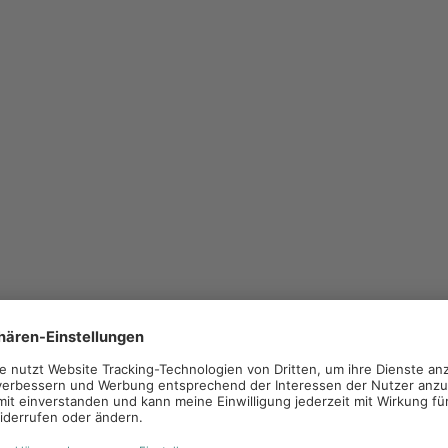
gewählte Inhalte wie Preise, Angebote oder Bilder
nsequent eingehalten wird.
kann die Marketinganfragen der einzelnen Händler
nzelabstimmungen sind aber nicht skalierbar.
vice-Struktur, über die Händler
lisieren und bestellen können. Die
eichzeitig die Aktivierungsrate im Händlernetz
ent, welche Marketingmaßnahmen von den Händlern
en lässt sich nur schwer nachvollziehen, welche
en und ob die Markenvorgaben eingehalten