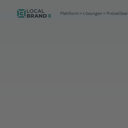
Plattform
Lösungen
Preise
Über
7 Min
Lesezeit
Sofia Müller
MARKETING MANAGERIN