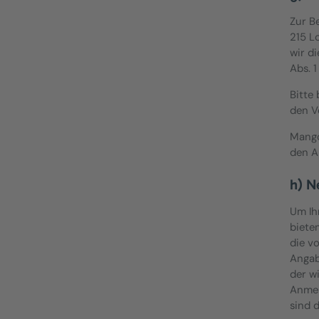
Zur B
215 L
wir d
Abs. 
Bitte
den V
Mango
den A
h) N
Um Ih
biete
die v
Angab
der w
Anmel
sind 