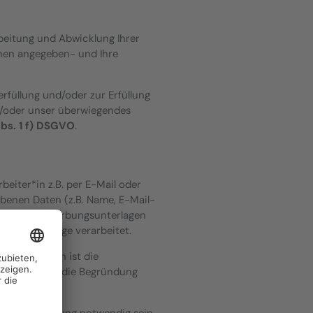
beitung und Abwicklung Ihrer
hnen angegeben- und Ihre
rfüllung und/oder zur Erfüllung
oder unser überwiegendes
Abs. 1 f) DSGVO
.
eiter*in z.B. per E-Mail oder
benen Daten (z.B. Name, E-Mail-
mittelten Bewerbungsunterlagen
rbungsanfrage verarbeitet.
GVO
. Demnach ist die
heidung über die Begründung
echtsverfolgung notwendig sein,