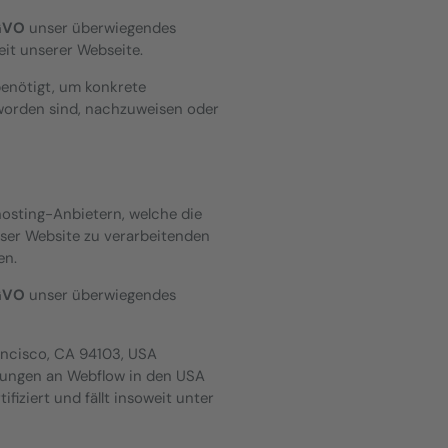
SGVO
unser überwiegendes
eit unserer Webseite.
benötigt, um konkrete
worden sind, nachzuweisen oder
hosting-Anbietern, welche die
er Website zu verarbeitenden
en.
SGVO
unser überwiegendes
Francisco, CA 94103, USA
ttlungen an Webflow in den USA
iziert und fällt insoweit unter