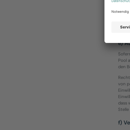
kann 
DSG
Bitte
Absch
e) A
Sofer
Pool 
den B
Recht
von p
Einwi
Einwil
dass 
Stelle
f) V