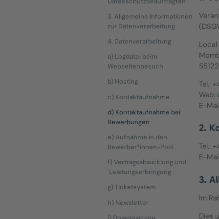
Datenschutzbeauftragten
Veran
3. Allgemeine Informationen
(DSGV
zur Datenverarbeitung
4. Datenverarbeitung
Local
Momb
a) Logdatei beim
55122
Webseitenbesuch
b) Hosting
Tel.: 
Web:
c) Kontaktaufnahme
E-Mai
d) Kontaktaufnahme bei
Bewerbungen
2. K
e) Aufnahme in den
Tel.: 
Bewerber*innen-Pool
E-Mai
f) Vertragsabwicklung und
Leistungserbringung
3. A
g) Ticketsystem
Im Ra
h) Newsletter
Dies 
i) Download von