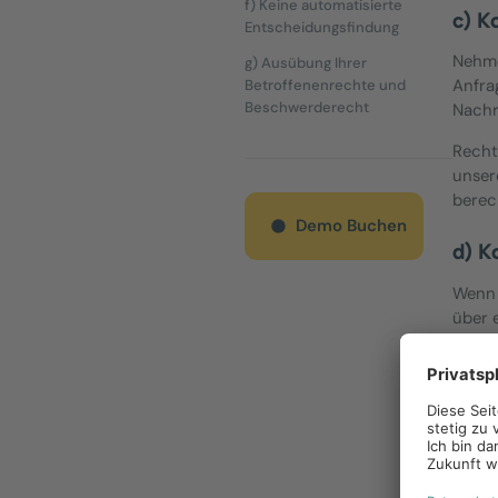
f) Keine automatisierte
c) K
Entscheidungsfindung
Nehme
g) Ausübung Ihrer
Anfra
Betroffenenrechte und
Beschwerderecht
Nachr
Recht
unser
berec
Demo Buchen
d) K
Wenn 
über 
Adres
aussc
Recht
Verar
eines 
Sollt