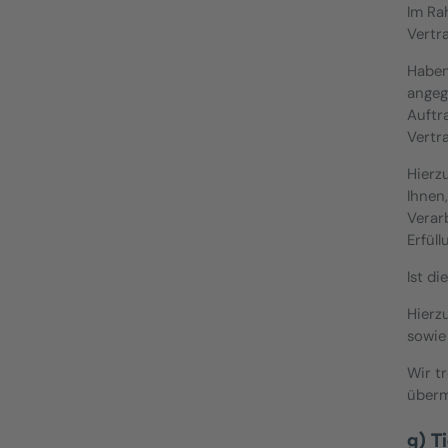
Im Ra
Vertr
Haben
angeg
Auftr
Vertr
Hierz
Ihnen
Verar
Erfül
Ist d
Hierz
sowie
Wir t
überm
g) T