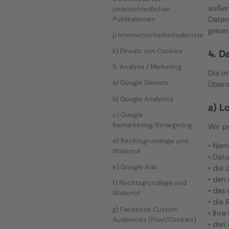
außer
unterschiedlichen
Daten
Publikationen
geken
j) Internetsicherheitsdienste
k) Einsatz von Cookies
4. D
5. Analyse / Marketing
Die i
a) Google Dienste
Überm
b) Google Analytics
a) L
c) Google
Remarketing/Retargeting
Wir p
d) Rechtsgrundlage und
• Nam
Widerruf
• Dat
e) Google Ads
• die
• den
f) Rechtsgrundlage und
• das
Widerruf
• die
g) Facebook Custom
• Ihre
Audiences (Pixel/Cookies)
• den