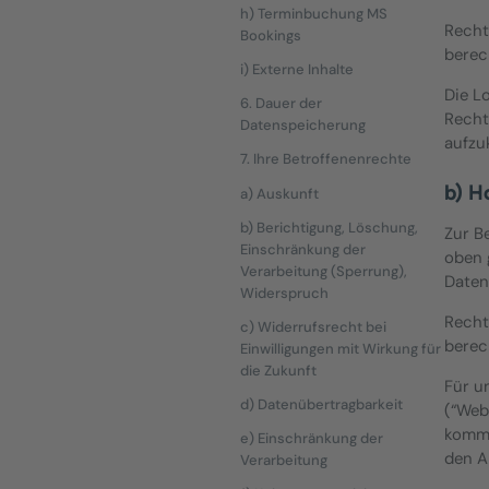
h) Terminbuchung MS
Recht
Bookings
berec
i) Externe Inhalte
Die L
6. Dauer der
Recht
Datenspeicherung
aufzu
7. Ihre Betroffenenrechte
b) H
a) Auskunft
b) Berichtigung, Löschung,
Zur B
Einschränkung der
oben 
Verarbeitung (Sperrung),
Daten
Widerspruch
Recht
c) Widerrufsrecht bei
berec
Einwilligungen mit Wirkung für
die Zukunft
Für un
d) Datenübertragbarkeit
(“Web
kommt
e) Einschränkung der
den A
Verarbeitung