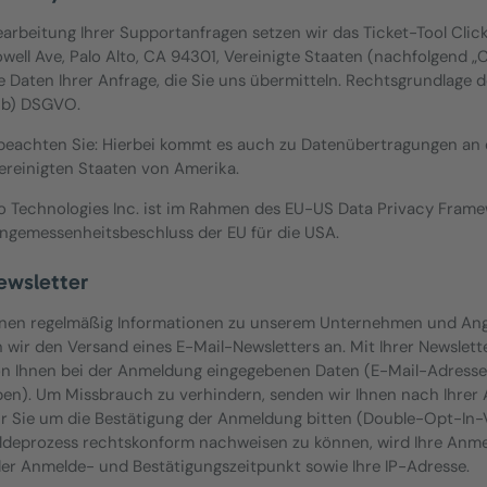
earbeitung Ihrer Supportanfragen setzen wir das Ticket-Tool Cli
owell Ave, Palo Alto, CA 94301, Vereinigte Staaten (nachfolgend „C
ie Daten Ihrer Anfrage, die Sie uns übermitteln. Rechtsgrundlage d
1 b) DSGVO.
 beachten Sie: Hierbei kommt es auch zu Datenübertragungen an
ereinigten Staaten von Amerika.
 Technologies Inc. ist im Rahmen des EU-US Data Privacy Framewor
ngemessenheitsbeschluss der EU für die USA.
ewsletter
nen regelmäßig Informationen zu unserem Unternehmen und Ange
n wir den Versand eines E-Mail-Newsletters an. Mit Ihrer Newslet
on Ihnen bei der Anmeldung eingegebenen Daten (E-Mail-Adresse s
en). Um Missbrauch zu verhindern, senden wir Ihnen nach Ihrer 
ir Sie um die Bestätigung der Anmeldung bitten (Double-Opt-In-
deprozess rechtskonform nachweisen zu können, wird Ihre Anmeld
der Anmelde- und Bestätigungszeitpunkt sowie Ihre IP-Adresse.