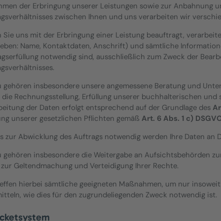
hmen der Erbringung unserer Leistungen sowie zur Anbahnung 
agsverhältnisses zwischen Ihnen und uns verarbeiten wir verschi
 Sie uns mit der Erbringung einer Leistung beauftragt, verarbeite
eben: Name, Kontaktdaten, Anschrift) und sämtliche Information
agserfüllung notwendig sind, ausschließlich zum Zweck der Bear
agsverhältnisses.
u gehören insbesondere unsere angemessene Beratung und Unter
, die Rechnungsstellung, Erfüllung unserer buchhalterischen und s
beitung der Daten erfolgt entsprechend auf der Grundlage des
Ar
lung unserer gesetzlichen Pflichten gemäß
Art. 6 Abs. 1 c) DSGV
ies zur Abwicklung des Auftrags notwendig werden Ihre Daten an D
u gehören insbesondere die Weitergabe an Aufsichtsbehörden z
 zur Geltendmachung und Verteidigung Ihrer Rechte.
reffen hierbei sämtliche geeigneten Maßnahmen, um nur insowei
itteln, wie dies für den zugrundeliegenden Zweck notwendig ist.
icketsystem