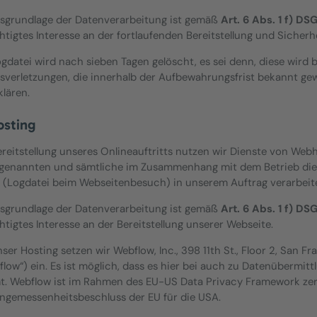
sgrundlage der Datenverarbeitung ist gemäß
Art. 6 Abs. 1 f) D
htigtes Interesse an der fortlaufenden Bereitstellung und Sicherh
ogdatei wird nach sieben Tagen gelöscht, es sei denn, diese wird 
sverletzungen, die innerhalb der Aufbewahrungsfrist bekannt ge
klären.
osting
ereitstellung unseres Onlineauftritts nutzen wir Dienste von Web
genannten und sämtliche im Zusammenhang mit dem Betrieb dies
 (Logdatei beim Webseitenbesuch) in unserem Auftrag verarbeit
sgrundlage der Datenverarbeitung ist gemäß
Art. 6 Abs. 1 f) D
htigtes Interesse an der Bereitstellung unserer Webseite.
ser Hosting setzen wir Webflow, Inc., 398 11th St., Floor 2, San 
flow“) ein. Es ist möglich, dass es hier bei auch zu Datenübermi
. Webflow ist im Rahmen des EU-US Data Privacy Framework zertif
ngemessenheitsbeschluss der EU für die USA.