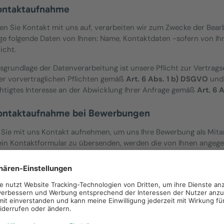
ontaktaufnahme
n Sie Kontakt mit uns auf, verarbeiten wir zum Zwecke der Bear
ge folgende Daten von Ihnen: Name, Kontaktdaten -sofern von I
icht.
sgrundlage der Datenverarbeitung ist unsere Pflicht zur Vertragse
er vorvertraglichen Pflichten gemäß
Art. 6 Abs. 1 b) DSGVO
und/
htigtes Interesse an der Abwicklung Ihrer Anfrage gemäß
Art. 6 
ontaktaufnahme bei Bewerbungen
Sie mit uns Kontakt aufnehmen, um uns Ihre Bewerbung als Mitarb
ein Kontaktformular zu übersenden, werden die von Ihnen angege
se, gewünschter Einsatzort etc.), Ihre Nachricht sowie die über
hließlich zum Zwecke der Bearbeitung und Abwicklung Ihrer Bewe
sgrundlage der Datenverarbeitung ist vorrangig
6 Abst. 1 b) DS
beitung von Daten zulässig, die im Zusammenhang mit der Entsc
Beschäftigungsverhältnisses erforderlich ist.
en die Daten nach Abschluss des Bewerbungsverfahrens ggf. zur R