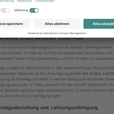
eine Datenverarbeitung zur Wahrnehmung unserer berechtigten 
VO
erfolgen, nämlich zur Geltendmachung und/oder Abwehr von
 beachten Sie jedoch auch, dass wir Ihre Bewerbungsunterlagen 
luss des Bewerbungsverfahrens löschen.
ufnahme in den Bewerber*innen-Pool
n wir Ihnen kein Stellenangebot machen, besteht die Möglichkeit
aufzunehmen. Im Falle der Aufnahme werden alle Dokumente und
ewerber*innen-Pool übernommen, um Sie im Falle von passenden
sgrundlage für die Aufnahme in den Bewerber*innen-Pool und di
assenden Vakanzen ist Ihre Einwilligung gemäß
Art. 6 Abs. 1 a)
lligung ist freiwillig und steht in keinem Bezug zum laufenden Be
ligung ganz oder in Teilen jederzeit für die Zukunft widerrufen. B
wir Bewerbungsunterlagen spätestens nach 2 Jahren löschen, wenn
 zu Ihrem Profil zur Verfügung steht.
ertragsabwicklung und Leistungserbringung