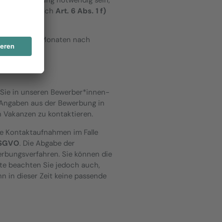
Interessen nach
Art. 6 Abs. 1 f)
 Ansprüchen.
spätestens 3 Monaten nach
, Sie in unseren Bewerber*innen-
 Angaben aus der Bewerbung in
 Vakanzen zu kontaktieren.
e Kontaktaufnahmen im Falle
 DSGVO
. Die Abgabe der
werbungsverfahren. Sie können die
itte beachten Sie jedoch auch,
 in dieser Zeit keine passende