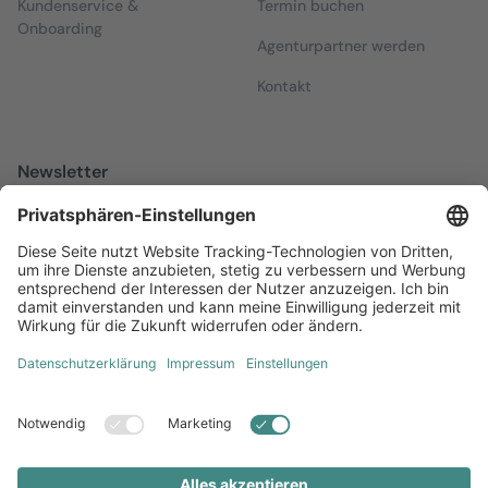
Kundenservice &
Termin buchen
Onboarding
Agenturpartner werden
Kontakt
Newsletter
Melden Sie sich zu unserem kostenfreien Newsletter an, der Sie
über alles Wissenswerte rund um Local Marketing auf dem
Laufenden hält.
Jetzt anmelden
Diversität
AGB
Impressum
Datenschutz