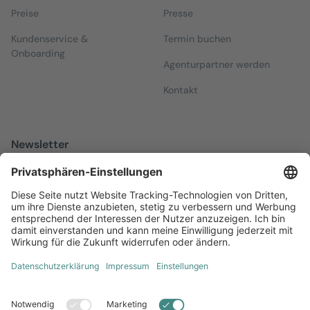
Preise
Presse
Kundenservice &
Termin buchen
Onboarding
Agenturpartner werden
Kontakt
Newsletter
Melden Sie sich zu unserem kostenfreien Newsletter an, der Sie
über alles Wissenswerte rund um Local Marketing auf dem
Laufenden hält.
Jetzt anmelden