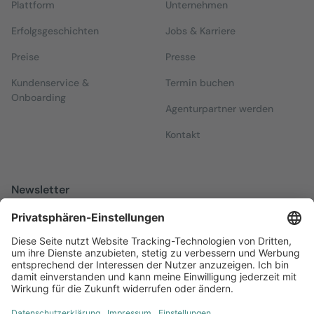
Plattform
Unternehmen
Erfolgsgeschichten
Jobs & Karriere
Preise
Presse
Kundenservice &
Termin buchen
Onboarding
Agenturpartner werden
Kontakt
Newsletter
Melden Sie sich zu unserem kostenfreien Newsletter an, der Sie
über alles Wissenswerte rund um Local Marketing auf dem
Laufenden hält.
Jetzt anmelden