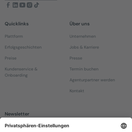
Quicklinks
Über uns
Plattform
Unternehmen
Erfolgsgeschichten
Jobs & Karriere
Preise
Presse
Kundenservice &
Termin buchen
Onboarding
Agenturpartner werden
Kontakt
Newsletter
Melden Sie sich zu unserem kostenfreien Newsletter an, der Sie
über alles Wissenswerte rund um Local Marketing auf dem