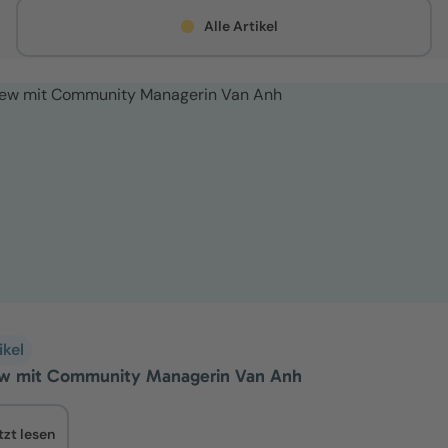
Alle Artikel
ikel
ew mit Community Managerin Van Anh
tzt lesen