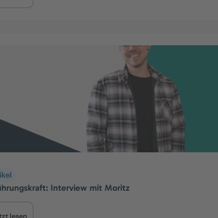
ikel
hrungskraft: Interview mit Moritz
tzt lesen