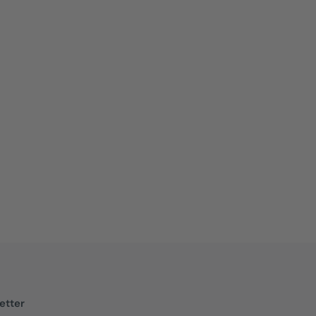
etter