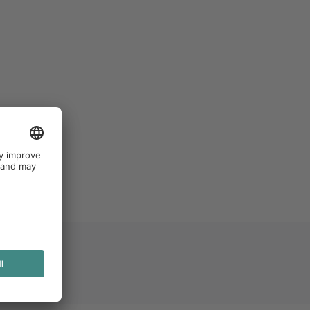
letter
 Sie sich zu unseren
Zur Anmeldung
ichen Newsletter an und bleiben
f dem Laufenden