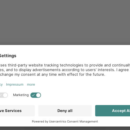
News
Melden
monatl
Sie au