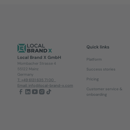
Quick links
Local Brand X GmbH
Platform
Mombacher Strasse 4
55122 Mainz
Success stories
Germany
Pricing
T: +49 6131 635 71 00
Email: info@local-brand-x.com
Customer service &
onboarding