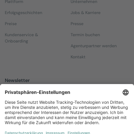
Plattform
Unternehmen
Erfolgsgeschichten
Jobs & Karriere
Preise
Presse
Kundenservice &
Termin buchen
Onboarding
Agenturpartner werden
Kontakt
Newsletter
Melden Sie sich zu unserem kostenfreien Newsletter an, der Sie
über alles Wissenswerte rund um Local Marketing auf dem
Laufenden hält.
Jetzt anmelden