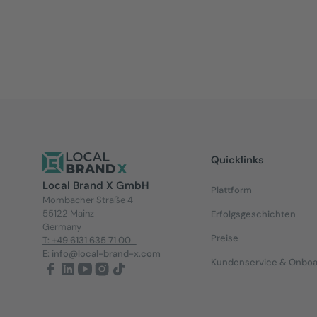
Vielen Dank Laura für das Interview und viel Erfol
Quicklinks
Local Brand X GmbH
Plattform
Mombacher Straße 4
55122 Mainz
Erfolgsgeschichten
Germany
Preise
T: +49 6131 635 71 00
E: info@local-brand-x.com
Kundenservice & Onboa