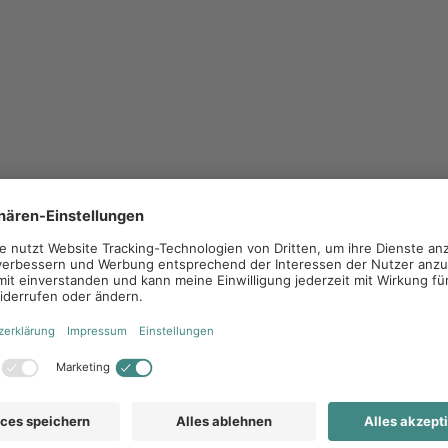
rand X. Wie haben sich deine Aufgaben im Laufe
ei Local Brand X tätig. Hast du denn Tipps für
eit am besten unter einen Hut bekommt?
rbeit bei Local Brand X?