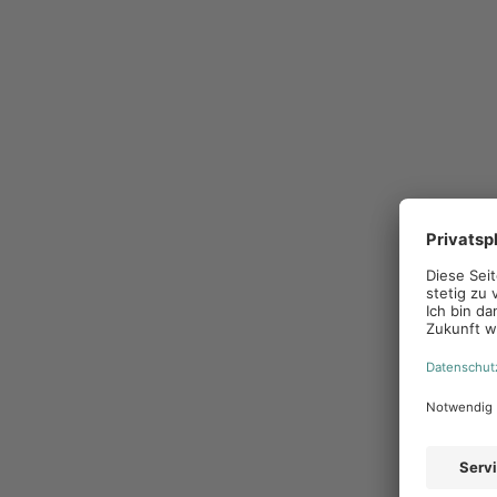
Nun bist du ja schon einige Zeit hier bei Local B
der Jahre verändert?
Du warst also lange Zeit auch als Werkstudentin b
andere Werkstudenten, wie man Studium und Arb
Was macht dir denn am meisten Spaß an deiner A