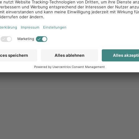
eiraum lässt, um ihren persönlichen Marketingmix
Materialien sollte vielseitig und sinnvoll gewählt
e hierbei an den Bedürfnissen der Partner
bemitteln zu Verfügung stellen.
-Übersicht durch
ortal schaffen
gnen sich Marketingportale, die als
In einem solchen System kann die Zentrale
n Bearbeitung freigeben. Die Vertriebspartner
und ihren persönlichen Kontaktdaten, um diese
ieten Marketingportale Lösungen für das Teilen
 von Corporate Design-Informationen (Brand
tale über eine offene Systemstruktur, wodurch
n und die gespeicherten Daten verwendet werden
aterialien ergibt sich somit eine Plattform, auf
werden können und der Vertriebspartner