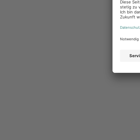
Marketing erreicht, das den Partnern den nötigen Fr
zu finden und den Verkauf zu fördern. Die Auswahl der 
sein. Durch den engen Kontakt kann sich die Zentral
orientieren und somit eine geeignete Auswahl an Wer
3. Werbemaßnahmen
Marketing-Service-P
Für die Bereitstellung dieser Marketingmaterialien ei
Werbemaßnahmen-Plattform genutzt werden können. 
Vorlagen für geplante Marketingkampagnen zur lokale
ergänzen die Materialien mit regionalen Angeboten 
Inhalte für das Marketing vor Ort zu nutzen. Zudem b
von Kampagnen- und Budgetpläne sowie der Vorgabe
Center/Brand Portal). Idealerweise verfügen die Por
interne CRM- und DAM-Systeme direkt angeschlosse
können. Neben dem einfachen Erstellen von Marketingm
der Informationen einfach und geordnet abgerufen 