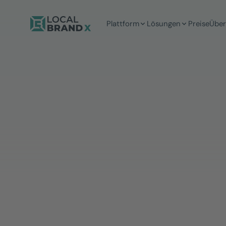
Plattform
Lösungen
Preise
Über
5 Min
Lesezeit
Mirja Ng-Metzker
MARKETING MANAGERIN