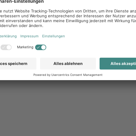
eitig verhindert das System, dass Artikel beworben
Balance aus CI-Konformität und Individualisierung
luste spürbar.
messen lässt
e sprechen eine klare Sprache: Über
1.500 Nutzer
nline, mehr als 1.500 Bestellungen wurden,
rmance zeigt, dass dezentrales Marketing nicht nur
in kann, insbesondere, wenn Budgetplanung,
und CI-Datenbank bereits integriert sind.
nft
ystem konsequent weiter: KI-gestützte Content-
 und zusätzliche crossmediale Formate stehen
innen und Händlern auch ohne eigene
d zu geben und lokale Marken damit nachhaltig zu