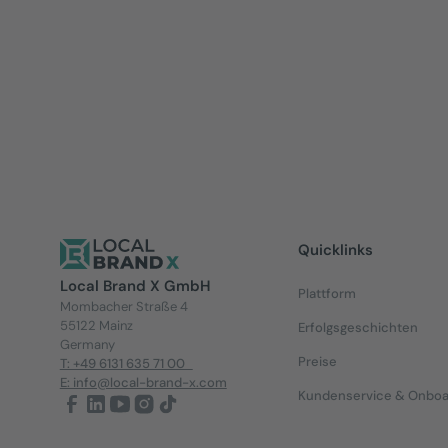
Jetzt lesen
Quicklinks
Local Brand X GmbH
Plattform
Mombacher Straße 4
55122 Mainz
Erfolgsgeschichten
Germany
Preise
T: +49 6131 635 71 00
E: info@local-brand-x.com
Kundenservice & Onboa