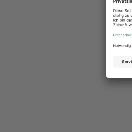
dass sie exakt zur lokalen Zielgruppe passen. Gleichz
werden, die vor Ort gar nicht erhältlich sind. Diese 
stärkt die Bindung zur Marke und reduziert Streuver
Effizienz, die sich 
Die Zahlen der ersten acht Wochen nach dem Go-liv
loggten sich ein, nahezu
6.000 Werbemittel
gingen o
unmittelbar über das Cockpit generiert. Diese Perfo
wirkungsvoll, sondern auch hochgradig skalierbar se
Werbekostenzuschüsse und eine umfangreiche Logo- 
Ein Projekt mit Zuku
Gemeinsam mit der EUROBAUSTOFF treiben wir das S
Generierung, vollautomatisierte Kampagnenstrecken
bereits auf der Roadmap. Unser Ziel bleibt, Händler
Marketingabteilung modernste Werkzeuge an die Han
stärken.