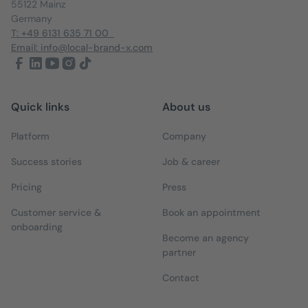
55122 Mainz
Germany
T: +49 6131 635 71 00
Email: info@local-brand-x.com
Quick links
About us
Platform
Company
Success stories
Job & career
Pricing
Press
Customer service &
Book an appointment
onboarding
Become an agency
partner
Contact