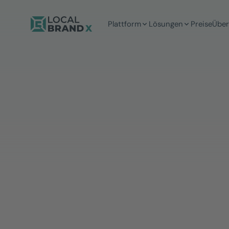
Plattform
Lösungen
Preise
Über
5 Min
Lesezeit
Yannik Bockius