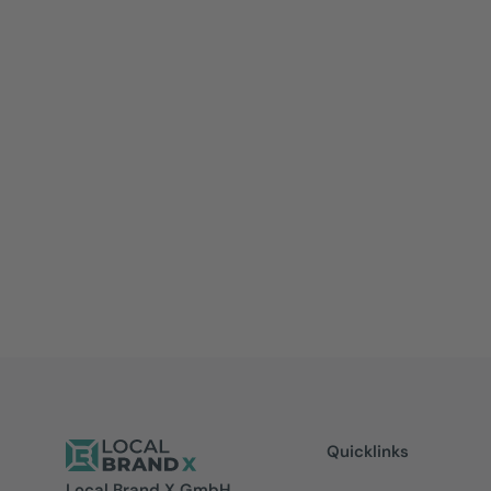
Unternehmens- und Markenbekanntheit stärken
Kunden entlang der Customer Journey begleiten
Mit einer Marketingplatt
lokales Marketing verbe
Erleben Sie, wie eine zentrale Plattform Ihr Par
vereinfacht, die Markenkonsistenz sichert und 
effizient unterstützt.
Quicklinks
Local Brand X GmbH