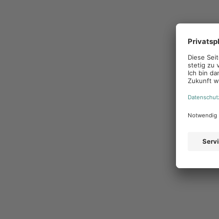
den Partnern eine möglichst individuelle Ansprache
richtig anzusprechen, jedoch muss auch das allgem
zielführend kommuniziert werden.
Wie kann einer Mar
unterstützen?
Eine Marketingplattform setzt genau an diesen Punkt
technische Ressourcen zu verbinden und einfachere A
meisten Fällen durch die Bereitstellung von Vorlagen 
eigenen Werbemaßnahmen (egal ob Visitenkarten oder
können. Zudem bieten diese Plattformen den Unterne
den Partnern zu teilen und direkt zugänglich zu mache
Informationen zum Corporate Design, dem Verwenden 
Kampagnen- und Budgetpläne. Somit werden alle vers
einheitlichen Plattform vereint und können dadurch
Unternehmen einheitlich zu stärken. Zudem bieten di
und Kampagnen durchzuführen, sondern ermöglichen,
Visualisierung und Auswertung der durchgeführten 