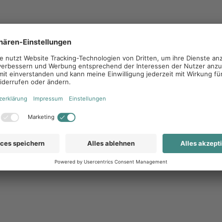
 der Kunden zu ermöglichen und die Zielgruppe
eine Markenimage im Unternehmen einheitlich und
ketingplattform
en an. Die Plattform versucht personelle und
rbeitsabläufe zu schaffen. Dies geschieht in den
(Templates), anhand dieser die Partner ihre
 Social Media Ads) personalisieren und erstellen
hmen die Möglichkeit Content und Inhalte mit
n. Die Partner finden hierbei beispielsweise alle
von Bildern und Grafiken oder aktuelle
chiedenen Partner und die Zentrale auf einer
 gemeinsam daran arbeiten, die Marke und das
e Systeme die Möglichkeit nicht nur Ads zu planen
 durch einen Analytics Bereich, auch die
Marketingaktionen.