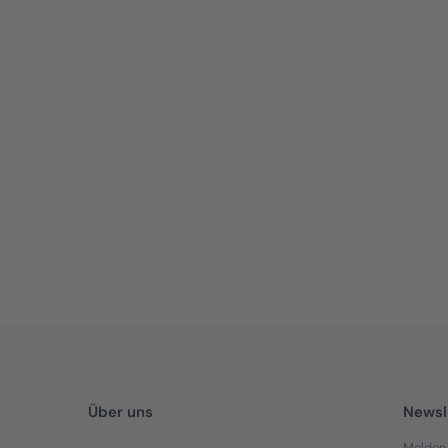
form ihr
ssern
Demo buchen
tnermarketing
Ihre Standorte
Über uns
Newsl
Melden 