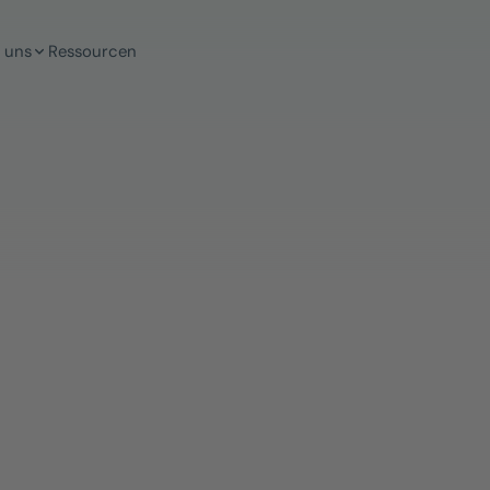
 uns
Ressourcen