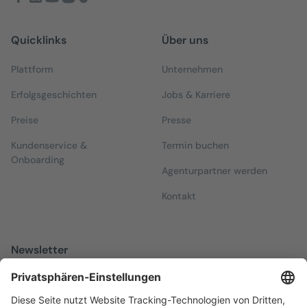
Quicklinks
Über uns
Plattform
Unternehmen
Erfolgsgeschichten
Jobs & Karriere
Preise
Presse
Kundenservice &
Termin buchen
Onboarding
Agenturpartner werden
Kontakt
Newsletter
Melden Sie sich zu unserem kostenfreien Newsletter an, der Sie
über alles Wissenswerte rund um Local Marketing auf dem
Laufenden hält.